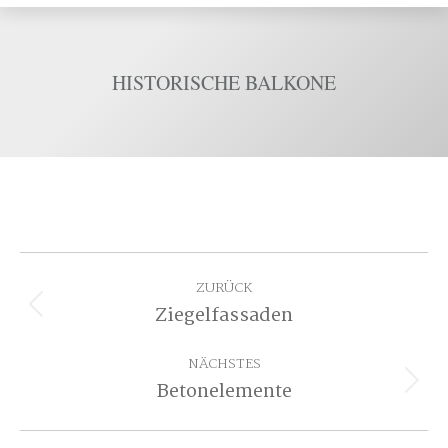
HISTORISCHE BALKONE
ALBUM-
NAVIGATION
ZURÜCK
Ziegelfassaden
Vorheriges
Album:
NÄCHSTES
Betonelemente
Nächstes
Album: