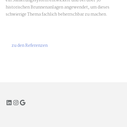
ein Sanierungssystem entwickelt und bei über 30
historischen Brunnenanlagen angewendet, um dieses
schwierige Thema fachlich beherrschbar zu machen.
zu den Referenzen
LinkedIn
Instagram
Google