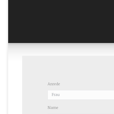
Anrede
Name